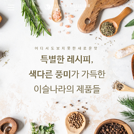
어디서도보지못한새로운맛
특별한 레시피
,
색다른 풍미
가 가득한
이슬나라의 제품들