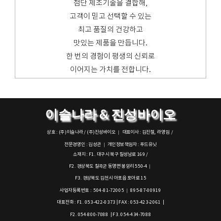
첨단 제조기술을 결합해,
고객이 믿고 선택할 수 있는
최고 품질의 건강하고
맛있는 제품을 만듭니다.
한 번의 경험이 평생의 신뢰로
이어지는 가치를 전합니다.
이슬나라 & 진성바이오
상호 : (주)이슬나라 / (주)진성바이오 ｜ 대표이사 : 김진철, 라영임 /
전문경영인 : 김성관 ｜ 개인정보책임자 : 푸드유닛
소재지 : F1. 대구시 북구 칠성남로 169 /
F2. 경상북도 칠곡군 동명면 봉암리 550-4｜
F3. 경상북도 김천시 아포읍 포아로 15
사업자등록번호 : 504-81-72005 ｜ 895-87-00919
대표전화 : F1. 053-422-0373 | FAX : 053-423-2061 |
F2. 054-800-7088 | F3. 054-434-7088